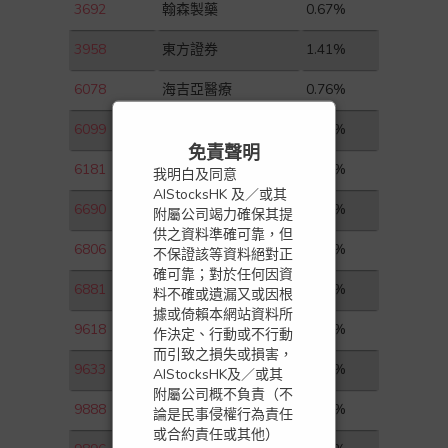
3692
翰森製藥
0.67%
3958
東方證券
1.41%
6078
海吉亞醫療
0.76%
6099
招商證券
0.53%
免責聲明
6181
老鋪黃金
5.40%
我明白及同意
AIStocksHK 及／或其
6690
海爾智家
1.79%
附屬公司竭力確保其提
供之資料準確可靠，但
6806
申萬宏源
0.46%
不保證該等資料絕對正
確可靠；對於任何因資
6881
中國銀河
0.45%
料不確或遺漏又或因根
據或倚賴本網站資料所
9618
京東集團－ＳＷ
0.66%
作決定、行動或不行動
而引致之損失或損害，
9633
農夫山泉
0.79%
AIStocksHK及／或其
附屬公司概不負責（不
9888
百度集團－ＳＷ
3.31%
論是民事侵權行為責任
或合約責任或其他）