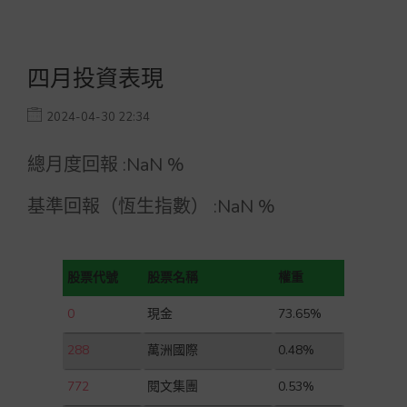
四月投資表現
2024-04-30 22:34
總月度回報 :
NaN
%
基準回報（恆生指數） :
NaN
%
股票代號
股票名稱
權重
0
現金
73.65%
288
萬洲國際
0.48%
772
閱文集團
0.53%