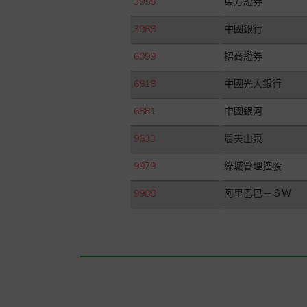
3958
東方證券
3988
中國銀行
6099
招商證券
6818
中國光大銀行
6881
中國銀河
9633
農夫山泉
9979
綠城管理控股
9988
阿里巴巴－ＳＷ