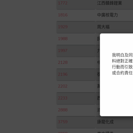
1772
江西贛鋒鋰業
1816
中廣核電力
1929
周大福
1988
民生銀行
1997
九龍倉置業
我明白及同
料絕對正確
2128
中國聯塑
行動而引致
或合約責任
2196
復星醫藥
2202
萬科企業
2233
西部水泥
2888
渣打集團
3759
康龍化成