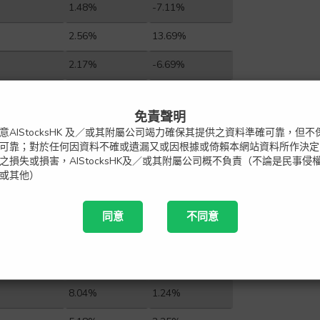
1.48%
-7.11%
2.56%
13.69%
2.17%
-6.69%
5.02%
3.14%
免責聲明
3.96%
-7.36%
意AIStocksHK 及／或其附屬公司竭力確保其提供之資料準確可靠，但
可靠；對於任何因資料不確或遺漏又或因根據或倚賴本網站資料所作決定
3.29%
8.79%
之損失或損害，AIStocksHK及／或其附屬公司概不負責（不論是民事侵
或其他）
2.06%
-0.65%
2.50%
15.98%
同意
不同意
2.32%
-9.86%
1.85%
13.55%
8.04%
1.24%