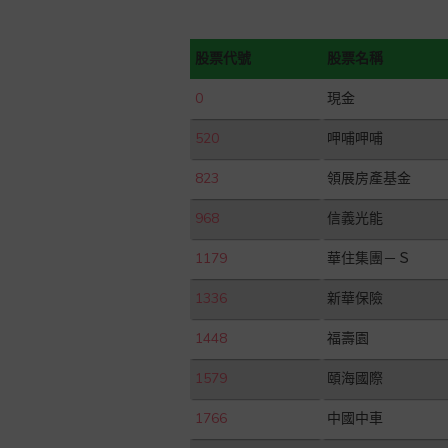
股票代號
股票名稱
0
現金
520
呷哺呷哺
823
領展房產基金
968
信義光能
1179
華住集團－Ｓ
1336
新華保險
1448
福壽園
1579
頤海國際
1766
中國中車