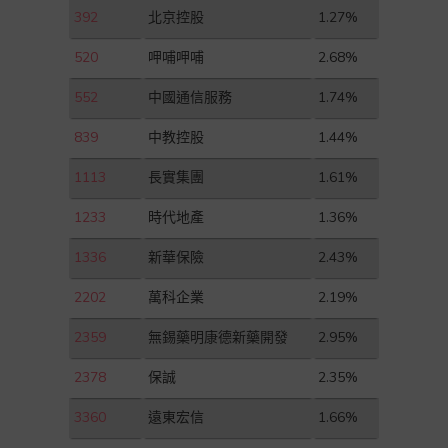
392
北京控股
1.27%
520
呷哺呷哺
2.68%
552
中國通信服務
1.74%
839
中教控股
1.44%
1113
長實集團
1.61%
1233
時代地產
1.36%
1336
新華保險
2.43%
2202
萬科企業
2.19%
2359
無錫藥明康德新藥開發
2.95%
2378
保誠
2.35%
3360
遠東宏信
1.66%