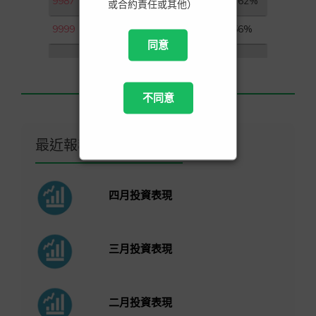
9987
百勝中國－Ｓ
18.62%
或合約責任或其他）
9999
網易－Ｓ
8.56%
同意
不同意
最近報導
四月投資表現
三月投資表現
二月投資表現