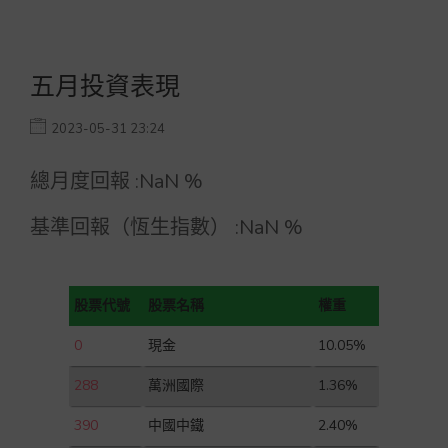
五月投資表現
2023-05-31 23:24
總月度回報 :
NaN
%
基準回報（恆生指數） :
NaN
%
股票代號
股票名稱
權重
0
現金
10.05%
288
萬洲國際
1.36%
390
中國中鐵
2.40%