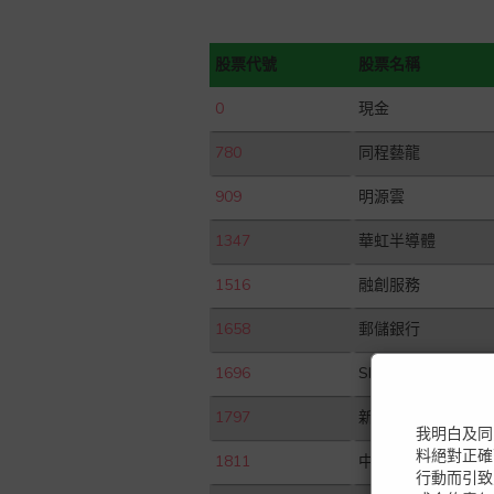
股票代號
股票名稱
0
現金
780
同程藝龍
909
明源雲
1347
華虹半導體
1516
融創服務
1658
郵儲銀行
1696
SISRAM MED
1797
新東方在綫
我明白及同
料絕對正確
1811
中廣核新能源
行動而引致