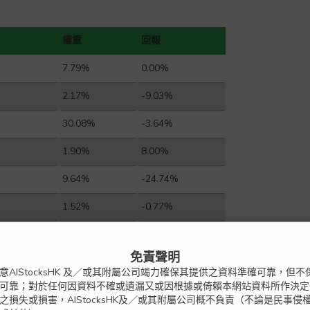
權重
回報
7.79%
0.00%
2.17%
-9.03%
30.08%
-3.64%
1.90%
8.00%
9.64%
-24.74%
1.52%
-0.77%
2.20%
1.92%
免責聲明
3.81%
16.75%
意AIStocksHK 及／或其附屬公司竭力確保其提供之資料準確可靠，但
可靠；對於任何因資料不確或遺漏又或因根據或倚賴本網站資料所作決定
1.57%
-11.93%
之損失或損害，AIStocksHK及／或其附屬公司概不負責（不論是民事侵