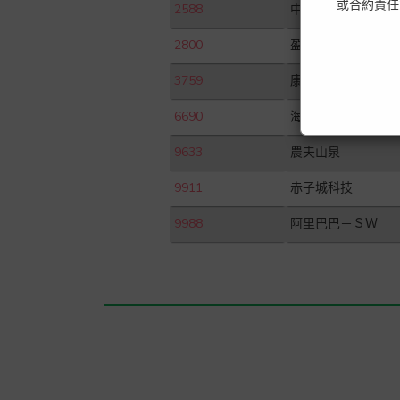
或合約責任
2588
中銀航空租賃
2800
盈富基金
3759
康龍化成
6690
海爾智家
9633
農夫山泉
9911
赤子城科技
9988
阿里巴巴－ＳＷ