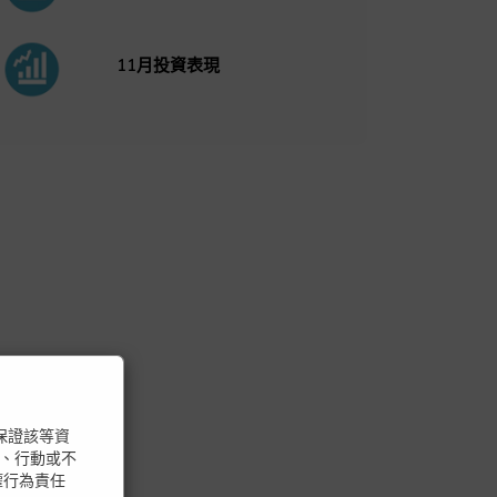
11月投資表現
不保證該等資
、行動或不
權行為責任