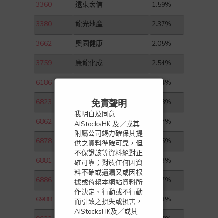
3360
遠東宏信
1.59%
3380
龍光地產
2.37%
3662
奧園健康
2.05%
3759
康龍化成
2.54%
6186
中國飛鶴
4.24%
6823
香港電訊－ＳＳ
3.08%
免責聲明
我明白及同意
6862
海底撈
4.97%
AIStocksHK 及／或其
附屬公司竭力確保其提
6878
鼎豐集團控股
3.15%
供之資料準確可靠，但
不保證該等資料絕對正
6881
中國銀河
3.03%
確可靠；對於任何因資
料不確或遺漏又或因根
6886
HTSC
3.37%
據或倚賴本網站資料所
作決定、行動或不行動
6988
樂享互動
3.93%
而引致之損失或損害，
AIStocksHK及／或其