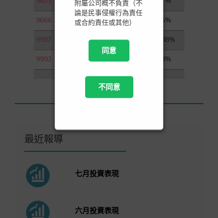
9633
農夫山泉
3.37%
附屬公司概不負責（不
論是民事侵權行為責任
9666
金科服務
5.16%
或合約責任或其他）
9987
百勝中國－Ｓ
11.88%
同意
9992
泡泡瑪特
1.98%
不同意
最近報導
七月投資表現
六月投資表現