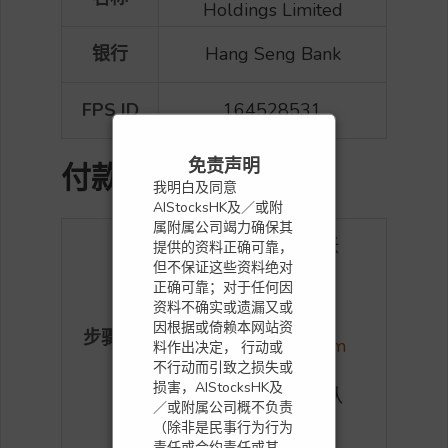
Holdings Limited
银行
Hang Seng Bank
FPS ID
164528531
免责声明
付款后
我明白及同意
AIStocksHK及／或附
属附属公司竭力确保其
将你的 aistockshk帐
提供的资料正确可靠，
但不保证这些资料绝对
户名称 以及 付款收
正确可靠；对于任何因
据或付款确认短讯
资料不确实或遗漏又或
截图并发送至
因根据或倚赖本网站资
步骤
info@aistockshk.com
料作出决定， 行动或
不行动而引致之损失或
我们将在24小时内
损害，AIStocksHK及
验证并向您发送确认
／或附属公司概不负责
电邮
（除非是民事行为行为
责任或合约责任或其