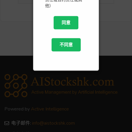
他）
同意
不同意
Powered by
Active Intelligence
电子邮件:
info@aistockshk.com