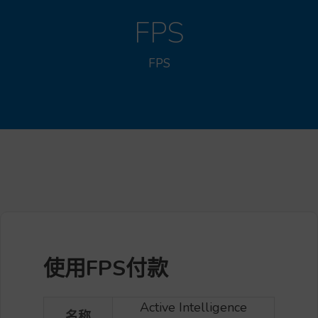
FPS
FPS
使用FPS付款
Active Intelligence
名称