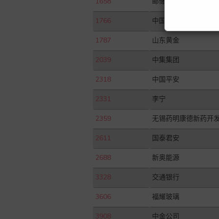
1658
邮储银行
1766
中国中车
1787
山东黄金
2039
中集集团
2318
中国平安
2331
李宁
2359
无锡药明康德新药开
2611
国泰君安
2688
新奥能源
3328
交通银行
3606
福耀玻璃
3908
中金公司