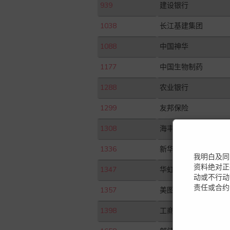
939
建设银行
1038
长江基建集团
1088
中国神华
1177
中国生物制药
1288
农业银行
1299
友邦保险
1308
海丰国际
1336
新华保险
我明白及同
资料绝对正
1347
华虹半导体
动或不行动
责任或合约
1357
美图公司
1398
工商银行