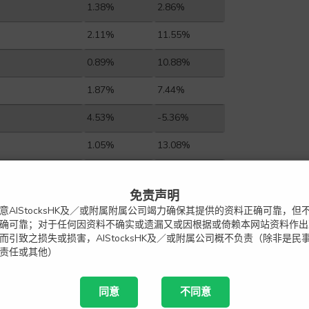
1.38%
2.86%
2.11%
11.55%
0.89%
10.88%
1.87%
7.44%
4.53%
-5.36%
1.05%
13.08%
2.43%
7.26%
免责声明
2.16%
16.93%
意AIStocksHK及／或附属附属公司竭力确保其提供的资料正确可靠，但
确可靠；对于任何因资料不确实或遗漏又或因根据或倚赖本网站资料作出
1.48%
56.80%
而引致之损失或损害，AIStocksHK及／或附属公司概不负责（除非是民
责任或其他）
1.75%
10.29%
2.21%
3.18%
同意
不同意