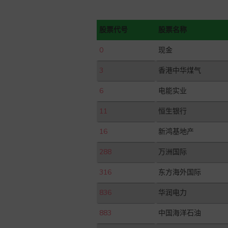
股票代号
股票名称
0
现金
3
香港中华煤气
6
电能实业
11
恒生银行
16
新鸿基地产
288
万洲国际
316
东方海外国际
836
华润电力
883
中国海洋石油