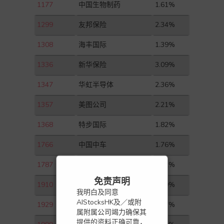
1177
中国生物制药
1.61%
1299
友邦保险
2.34%
1308
海丰国际
1.39%
1336
新华保险
3.09%
1347
华虹半导体
2.36%
1357
美图公司
2.21%
1368
特步国际
1.82%
1766
中国中车
1.76%
1787
山东黄金
3.82%
免责声明
1910
新秀丽
1.19%
我明白及同意
AIStocksHK及／或附
1929
周大福
1.17%
属附属公司竭力确保其
提供的资料正确可靠，