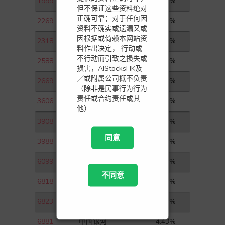
1999
敏华控股
1.74%
但不保证这些资料绝对
正确可靠；对于任何因
2269
药明生物
2.61%
资料不确实或遗漏又或
因根据或倚赖本网站资
2318
中国平安
1.73%
料作出决定， 行动或
不行动而引致之损失或
2588
中银航空租赁
1.46%
损害，AIStocksHK及
／或附属公司概不负责
2669
中海物业
3.44%
（除非是民事行为行为
责任或合约责任或其
3606
福耀玻璃
3.61%
他）
3908
中金公司
2.77%
同意
3988
中国银行
2.42%
6099
招商证券
3.55%
不同意
6818
中国光大银行
2.91%
6823
香港电讯－ＳＳ
1.18%
6881
中国银河
4.43%