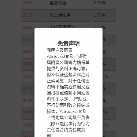
2800
盈富基金
2.72%
3319
雅生活服务
1.70%
6066
中信建投证券
6.37%
6127
昭衍新药
7.10%
免责声明
我明白及同意
6837
海通证券
1.50%
AIStocksHK及／或附
属附属公司竭力确保其
6886
HTSC
5.17%
提供的资料正确可靠，
但不保证这些资料绝对
9633
农夫山泉
10.00%
正确可靠；对于任何因
资料不确实或遗漏又或
9911
赤子城科技
1.56%
因根据或倚赖本网站资
料作出决定， 行动或
9979
绿城管理控股
4.51%
不行动而引致之损失或
损害，AIStocksHK及
9987
百胜中国－Ｓ
14.55%
／或附属公司概不负责
（除非是民事行为行为
9988
阿里巴巴－ＳＷ
11.18%
责任或合约责任或其
他）