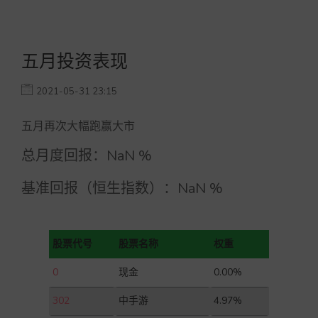
五月投资表现
2021-05-31 23:15
五月再次大幅跑赢大市
总月度回报：
NaN
%
基准回报（恒生指数）：
NaN
%
股票代号
股票名称
权重
0
现金
0.00%
302
中手游
4.97%