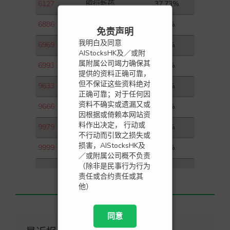
6127
昭衍新药
37.73%
6886
HTSC
2.00%
免责声明
我明白及同意
6969
思摩尔国际
3.02%
AIStocksHK及／或附
属附属公司竭力确保其
6993
蓝月亮集团
2.81%
提供的资料正确可靠，
但不保证这些资料绝对
9633
农夫山泉
3.26%
正确可靠；对于任何因
资料不确实或遗漏又或
9666
金科服务
4.94%
因根据或倚赖本网站资
料作出决定， 行动或
9979
绿城管理控股
3.83%
不行动而引致之损失或
损害，AIStocksHK及
9999
网易－Ｓ
2.35%
／或附属公司概不负责
（除非是民事行为行为
责任或合约责任或其
他）
同意